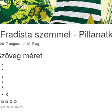
Fradista szemmel - Pillanat
2017 augusztus 12.
Flag
Szöveg méret
0
g nincs értékelve