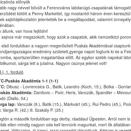
lcsönös előnyök
abb nagy névvel bővült a Ferencváros labdarúgó-csapatának támogató
erződést kötött a Penny Markettel, így mostantól három éven keresztü
lek sajtótájékoztatón jelentették be a megállapodást, valamint ünnepél
énában.
y állunk, van hova fejlődni!
 sajnos már megszokott, hogy azok a csapatok, akik nemzetközi porond
 első fordulóban a nagyon megerősített Puskás Akadémiával csaptunk ö
ndjamigazságos eredmény született,gyenge napot fogtunk ki és a Felc
romba, sportszerűtlen magatartása előtt. Az egykor szebb napokat láto
blikumot, sárga lett a jutalma. Nagyon csúnya jelenet volt!
 I, 1. forduló
C-Puskás Akadémia 1-1 (1-1)
TC:
Dibusz - Lovrencsics G., Batik, Leandro (Koch, 15.), Botka - Gorriar
uskás Akadémia:
Danilovic – Poór, Heris, Vanczák, Spandler – Mevoung
dó (Diallo, 54.)
rga lap:
Vanczák (8.), Batik (15.), Márkvárt (45.), Rui Pedro (45.), Poó
:
Varga R. (42.) ill. Szakály P. (25.)
gtön a második fordulóban egy derby, ráadásul Újpesten. Arról nem is 
lilák ellen mindig nagyon oda kell tennünk magunkat, mert ők általában
kerrel. Változatos, jó iramú, igazi rangadót játszottunk. Kétszer is veze