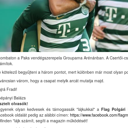
ombaton a Paks vendégszerepela Groupama Arénánban. A Csertői-csa
ámítok.
 kötelező begyűjteni a három pontot, mert különben már most olyan po
váncsian várom, hogy a csapat melyik arcát mutatja majd.
jrá Fradi!
épányi Balázs
sztelt olvasók!
gyenek olyan kedvesek és támogassák "lájkukkal" a
Flag Polgári
cebook oldalát pedig az alábbi címen:
https://www.facebook.com/flag
Minden "lájk számít, segíti a magazin működését!