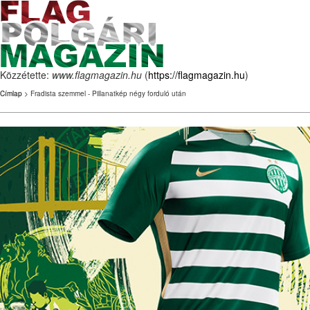
Közzétette:
www.flagmagazin.hu
(
https://flagmagazin.hu
)
Címlap
> Fradista szemmel - Pillanatkép négy forduló után