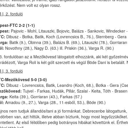
rkőzést. Nem volt ez olyan rossz.
 I, 2. forduló
pest-FTC 2-2 (1-1)
pest:
Pajovic - Mohl, Litauszki, Bojovic, Balázs - Sankovic, Windecker -
TC:
Dibusz - Botka, Batik, Koch (Lovrencsics B., 76.), Sternberg - Gera 
rga:
Batik (9.), Obinna (39.), Balázs B. (69.), Litauszki (78.), Gorriara
l:
Novothny (28.), Nagy D. (63.) ill. Priskin (36.), Varga R. (90.)
3. fordulóban az a Mezőkövesd látogatott elhozzánk, aki két győzelméve
rádézott, Varga Roli is két gólt szerzett és végül Böde Dani is betalált.
 I, 3. forduló
C-Mezőkövesd 5-0 (3-0)
TC:
Dibusz - Lovrencsics, Batik, Leandro (Koch, 68.), Botka - Gera (Cse
ezőkövesd:
Tujvel - Farkas, Hudák, Pillár, Szalai - Keita, Tóth - Brasen
rga:
Keita (39.), Gorriaran (43.), Farkas (57.)
l:
Amadou (9., 27.), Varga (28., 11-esből, 53.), Böde (90.)
jnos nem tudjuk állandósítani a jó formánkat. Debrecenbe látogattunk
dörben van, azt hittük, illetve abban bíztunk, hogy most legyőzzükők
ntetlent. Az első félidőben pedig botrányos hibákat követtünk el. Érthe