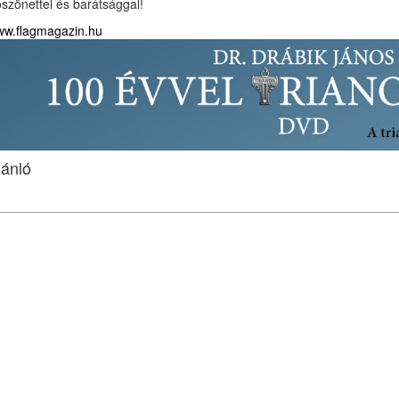
szönettel és barátsággal!
w.flagmagazin.hu
jánló