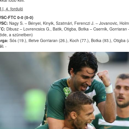
kkal több kell.
 I, 4. forduló
SC-FTC 0-0 (0-0)
VSC:
Nagy S. – Bényei, Kinyik, Szatmári, Ferenczi J. – Jovanovic, Holm
TC:
Dibusz – Lovrencsics G., Batik, Otigba, Botka – Csernik, Gorriaran
öde, a szünetben)
rga:
Sós (19.), illetve Gorriaran (26.), Koch (77.), Botka (93.), Otigba (
l:
-