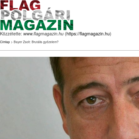
Közzétette:
www.flagmagazin.hu
(
https://flagmagazin.hu
)
Címlap
> Bayer Zsolt: Brutális győzelem?