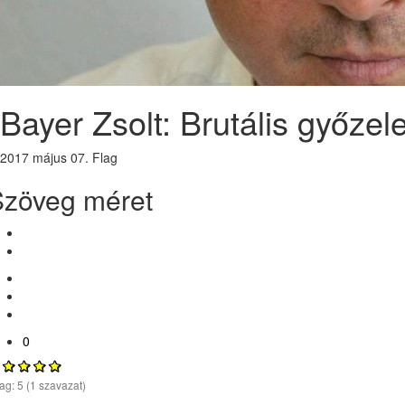
Bayer Zsolt: Brutális győze
2017 május 07.
Flag
Szöveg méret
0
lag:
5
(
1
szavazat)