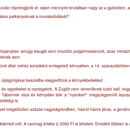
azután töprengjünk el: vajon mennyire brutálisan nagy az a győzelem, 
 mocskos patkányoknak a mocskolódását?
kampányban amúgy kisujját sem mozdító polgármesterünk, azaz miniszte
enkinek sem.
erünk által nehéz sorsúként emlegetett környéken, a 14. szavazókörbe
G újságírójával beszédbe elegyedtünk a környékbeliekkel.
 és egyebeket is osztogatott. A Zuglót nem ismerőknek tudni kell, hogy
ca, Tábornok utca és környéke tele a "nyóckert" megszégyenítő lepu
tiségi is.
csivel megelőzően százas nagyságrendben, házról házra járva, a gondn
mtoll volt. A csomag értéke 2-3000 Ft is lehetett. Emellett többen is á