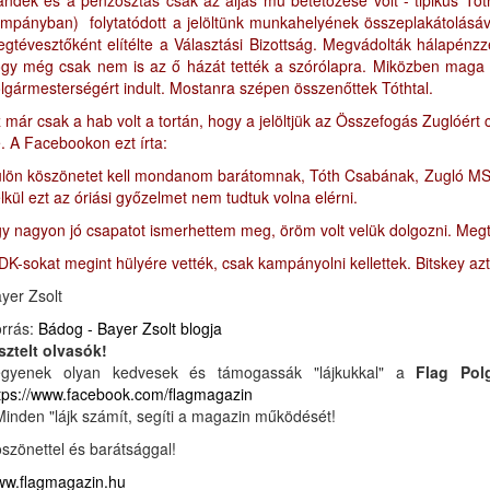
ándék és a pénzosztás csak az aljas mű betetőzése volt - tipikus Tót
mpányban) folytatódott a jelöltünk munkahelyének összeplakátolásáv
gtévesztőként elítélte a Választási Bizottság. Megvádolták hálapénzzel
gy még csak nem is az ő házát tették a szórólapra. Miközben maga a 
lgármesterségért indult. Mostanra szépen összenőttek Tóthtal.
 már csak a hab volt a tortán, hogy a jelöltjük az Összefogás Zuglóért
. A Facebookon ezt írta:
lön köszönetet kell mondanom barátomnak, Tóth Csabának, Zugló MSZP-s
lkül ezt az óriási győzelmet nem tudtuk volna elérni.
y nagyon jó csapatot ismerhettem meg, öröm volt velük dolgozni. Megt
DK-sokat megint hülyére vették, csak kampányolni kellettek. Bitskey azt i
yer Zsolt
rrás:
Bádog - Bayer Zsolt blogja
sztelt olvasók!
egyenek olyan kedvesek és támogassák "lájkukkal" a
Flag Pol
tps://www.facebook.com/flagmagazin
Minden "lájk számít, segíti a magazin működését!
szönettel és barátsággal!
w.flagmagazin.hu