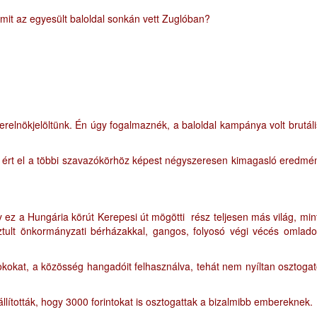
amit az egyesült baloldal sonkán vett Zuglóban?
relnökjelöltünk. Én úgy fogalmaznék, a baloldal kampánya volt brutáli
n ért el a többi szavazókörhöz képest négyszeresen kimagasló eredmé
 ez a Hungária körút Kerepesi út mögötti rész teljesen más világ, min
sztult önkormányzati bérházakkal, gangos, folyosó végi vécés omlad
okokat, a közösség hangadóit felhasználva, tehát nem nyíltan osztogat
llították, hogy 3000 forintokat is osztogattak a bizalmibb embereknek.