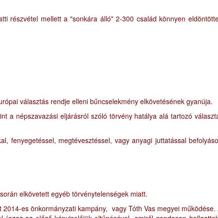
tti részvétel mellett a "sonkára álló" 2-300 család könnyen eldöntött
urópai választás rendje elleni bűncselekmény elkövetésének gyanúja.
t a népszavazási eljárásról szóló törvény hatálya alá tartozó választ
, fenyegetéssel, megtévesztéssel, vagy anyagi juttatással befolyáso
során elkövetett egyéb törvénytelenségek miatt.
elzett 2014-es önkormányzati kampány, vagy Tóth Vas megyei működése.