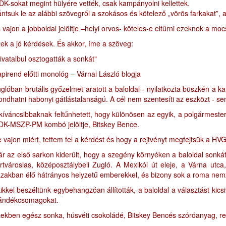
DK-sokat megint hülyére vették, csak kampányolni kellettek.
ntsuk le az alábbi szövegről a szokásos és kötelező „vörös farkakat”, 
 vajon a jobboldal jelöltje –helyi orvos- köteles-e eltűrni ezeknek a
ek a jó kérdések. És akkor, íme a szöveg:
ivatalbul osztogatták a sonkát"
pirend előtti monológ – Várnai László blogja
glóban brutális győzelmet aratott a baloldal - nyilatkozta büszkén a 
ndhatni habonyi gátlástalanságú. A cél nem szentesíti az eszközt - s
kíváncsibbaknak feltűnhetett, hogy különösen az egyik, a polgármest
DK-MSZP-PM kombó jelöltje, Bitskey Bence.
 vajon miért, tettem fel a kérdést és hogy a rejtvényt megfejtsük a HV
r az első sarkon kiderült, hogy a szegény környéken a baloldal sonkát
rtvárosias, középosztálybeli Zugló. A Mexikói út eleje, a Várna ut
zakban élő hátrányos helyzetű emberekkel, és bizony sok a roma nemze
ikkel beszéltünk egybehangzóan állították, a baloldal a választást ki
ándékcsomagokat.
ekben egész sonka, húsvéti csokoládé, Bitskey Bencés szóróanyag, reklá