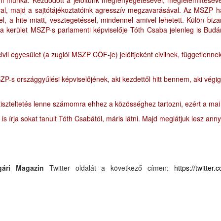
hi munka. Kezdődött a jelöltünk megfenyegetésével, megfélemlítéséve
al, majd a sajtótájékoztatóink agresszív megzavarásával. Az MSZP há
, a hite miatt, vesztegetéssel, mindennel amivel lehetett. Külön biza
kerület MSZP-s parlamenti képviselője Tóth Csaba jelenleg is Budán
 civil egyesület (a zuglói MSZP CÖF-je) jelöltjeként civilnek, függet
 országgyűlési képviselőjének, aki kezdettől hitt bennem, aki végig m
iszteltetés lenne számomra ehhez a közösséghez tartozni, ezért a mai
s írja sokat tanult Tóth Csabától, máris látni. Majd meglátjuk lesz annyi
gári Magazin
Twitter oldalát a következő címen:
https://twitter