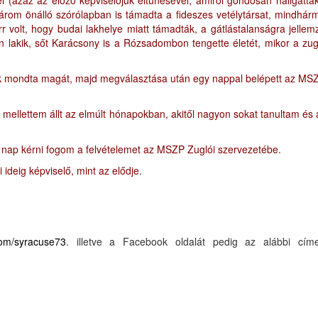
l (azaz az előző képviselőjük eltűnésével, amiről gondosan hallgatta
rom önálló szórólapban is támadta a fideszes vetélytársat, mindhár
rr volt, hogy budai lakhelye miatt támadták, a gátlástalanságra jellem
 lakik, sőt Karácsony is a Rózsadombon tengette életét, mikor a zug
lennek mondta magát, majd megválasztása után egy nappal belépett az MS
ellettem állt az elmúlt hónapokban, akitől nagyon sokat tanultam és 
 nap kérni fogom a felvételemet az MSZP Zuglói szervezetébe.
 ideig képviselő, mint az elődje.
.com/syracuse73
. illetve a Facebook oldalát pedig az alábbi cím