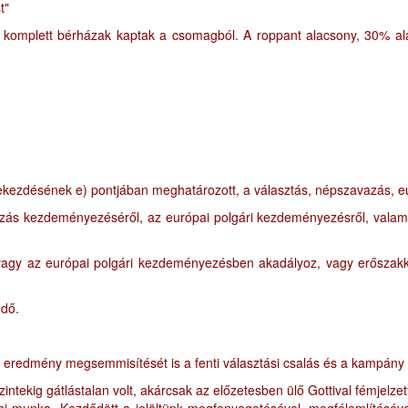
t"
gy komplett bérházak kaptak a csomagból. A roppant alacsony, 30% ala
bekezdésének e) pontjában meghatározott, a választás, népszavazás, e
vazás kezdeményezéséről, az európai polgári kezdeményezésről, valamin
agy az európai polgári kezdeményezésben akadályoz, vagy erőszakkal
ndő.
i eredmény megsemmisítését is a fenti választási csalás és a kampány 
intekig gátlástalan volt, akárcsak az előzetesben ülő Gottival fémj