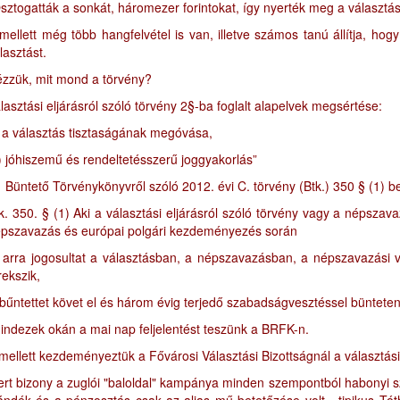
sztogatták a sonkát, háromezer forintokat, így nyerték meg a választás
mellett még több hangfelvétel is van, illetve számos tanú állítja, ho
lasztást.
zzük, mit mond a törvény?
lasztási eljárásról szóló törvény 2§-ba foglalt alapelvek megsértése:
 a választás tisztaságának megóvása,
) jóhiszemű és rendeltetésszerű joggyakorlás”
Büntető Törvénykönyvről szóló 2012. évi C. törvény (Btk.) 350 § (1) 
k. 350. § (1) Aki a választási eljárásról szóló törvény vagy a népsza
pszavazás és európai polgári kezdeményezés során
 arra jogosultat a választásban, a népszavazásban, a népszavazási v
rekszik,
űntettet követ el és három évig terjedő szabadságvesztéssel büntete
indezek okán a mai nap feljelentést teszünk a BRFK-n.
mellett kezdeményeztük a Fővárosi Választási Bizottságnál a választás
rt bizony a zuglói "baloldal" kampánya minden szempontból habonyi sz