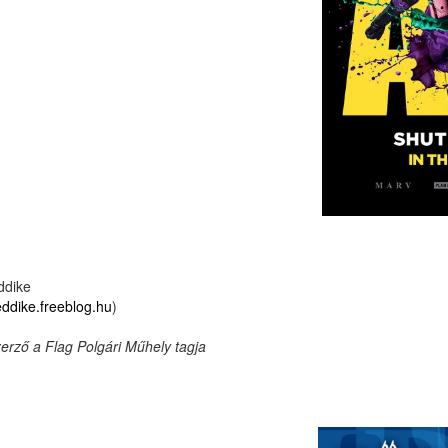
ddike
eddike.freeblog.hu
)
erző a Flag Polgári Műhely tagja