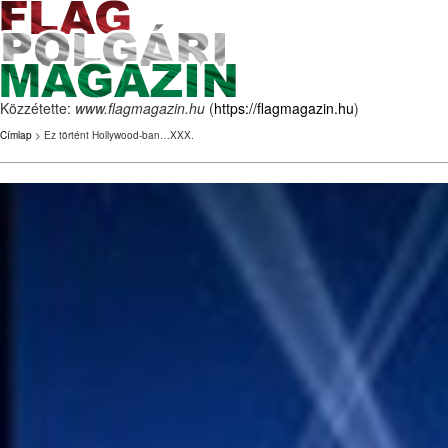
Közzétette:
www.flagmagazin.hu
(
https://flagmagazin.hu
)
Címlap
> Ez történt Hollywood-ban…XXX.