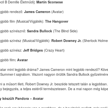
cil B Demille Életműdíj:
Martin Scorsese
gjobb rendező:
James Cameron
(Avatar)
gjobb film (Musical/Vígjáték):
The Hangover
gjobb színésznő:
Sandra Bullock
(The Blind Side)
gjobb színész (Musical/Vígjáték):
Robert Downey Jr.
(Sherlock Holme
gjobb színész:
Jeff Bridges
(Crazy Heart)
gjobb film
: Avatar
atar mint legjobb dráma? James Cameron mint legjobb rendező? Kövezi
 Summer-t sajnálom. Viszont nagyon örülök Sandra Bullock győzelmének
i a műsort illeti, Robert Downey Jr. beszéde tetszett talán a legjobba
y bejegyzés, a teljes estéről természetesen. De a mai napon még képe
y készült Pandora – Avatar