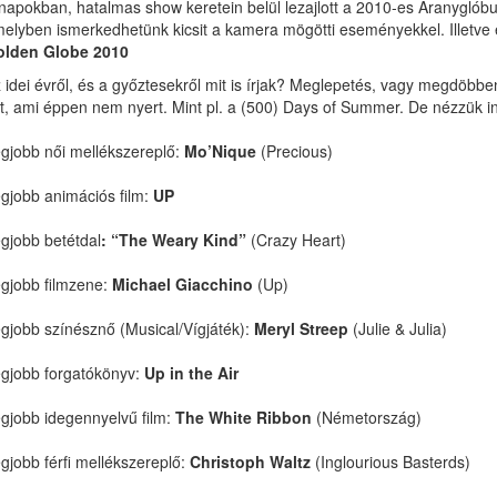
napokban, hatalmas show keretein belül lezajlott a 2010-es Aranyglóbu
elyben ismerkedhetünk kicsit a kamera mögötti eseményekkel. Illetve é
olden Globe 2010
 idei évről, és a győztesekről mit is írjak? Meglepetés, vagy megdöbbe
t, ami éppen nem nyert. Mint pl. a (500) Days of Summer. De nézzük i
gjobb női mellékszereplő:
Mo’Nique
(Precious)
gjobb animációs film:
UP
gjobb betétdal
: “The Weary Kind”
(Crazy Heart)
gjobb filmzene:
Michael Giacchino
(Up)
gjobb színésznő (Musical/Vígjáték):
Meryl Streep
(Julie & Julia)
gjobb forgatókönyv:
Up in the Air
gjobb idegennyelvű film:
The White Ribbon
(Németország)
gjobb férfi mellékszereplő:
Christoph Waltz
(Inglourious Basterds)