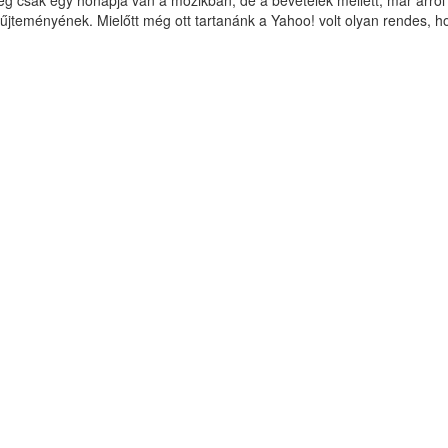
g csak egy hónapja van a mozikban, de a bevételek mellett, már arról 
űjteményének. Mielőtt még ott tartanánk a Yahoo! volt olyan rendes, ho