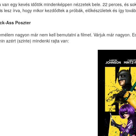
 van egy kevés időtök mindenképpen nézzetek bele. 22 perces, és sok
 is lesz írva, hogy mikor kezdődtek a próbák, előkészületek és így továb
ck-Ass Poszter
mélem nagyon már nem kell bemutatni a filmet. Várjuk már nagyon. Edd
in azért (szinte) mindenki rajta van: