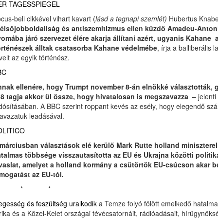
ER TAGESSPIEGEL
cus-beli cikkével vihart kavart (
lásd a tegnapi szemlét)
Hubertus Knabe
élsőjobboldaliság és antiszemitizmus ellen küzdő Amadeu-Antonio 
omába járó szervezet élére akarja állítani azért, ugyanis Kahane
rténészek álltak csatasorba Kahane védelmébe
, írja a balliberális 
velt az egyik történész.
BC
nak ellenére, hogy Trumpt november 8-án elnökké választották, g
8 tagja akkor ül össze, hogy hivatalosan is megszavazza
– jelenti
dósításában. A BBC szerint roppant kevés az esély, hogy elegendő szá
avazatuk leadásával.
OLITICO
márciusban választások elé kerülő Mark Rutte holland miniszterel
talmas többsége visszautasította az EU és Ukrajna közötti politi
vaslat, amelyet a holland kormány a csütörtök EU-csúcson akar 
mogatást az EU-tól.
* * *
egesség és feszültség uralkodik
a Temze folyó fölött emelkedő hatalmas 
rika és a Közel-Kelet országai tévécsatornáit, rádióadásait, hírügynöks