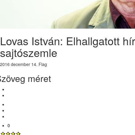
Lovas István: Elhallgatott h
sajtószemle
2016 december 14.
Flag
Szöveg méret
0