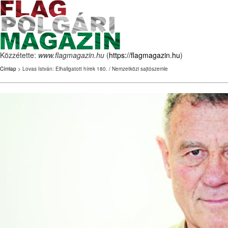
Közzétette:
www.flagmagazin.hu
(
https://flagmagazin.hu
)
Címlap
> Lovas István: Elhallgatott hírek 180. / Nemzetközi sajtószemle