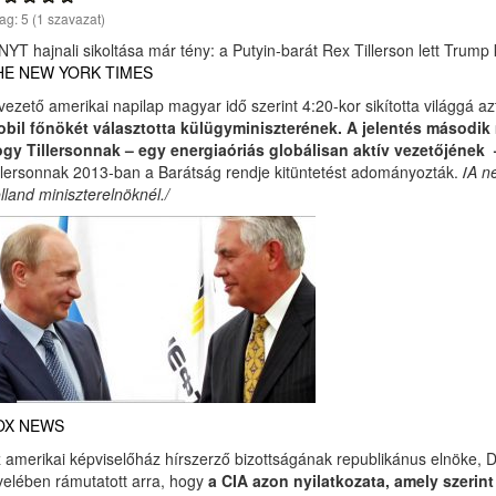
lag:
5
(
1
szavazat)
NYT hajnali sikoltása már tény: a Putyin-barát Rex Tillerson lett Trump
HE NEW YORK TIMES
vezető amerikai napilap magyar idő szerint 4:20-kor sikította világgá 
bil főnökét választotta külügyminiszterének. A jelentés második 
gy Tillersonnak – egy energiaóriás globálisan aktív vezetőjének 
llersonnak 2013-ban a Barátság rendje kitüntetést adományozták.
/
A n
lland miniszterelnöknél./
OX NEWS
 amerikai képviselőház hírszerző bizottságának republikánus elnöke, D
velében rámutatott arra, hogy
a CIA azon nyilatkozata, amely szeri