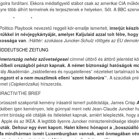
golra fordítani. Ekkora médiafigyelő stábot csak az amerikai CIA műkö
yre több álhírt termelnek és terjesztenek e helyeken. Sőt. A BBC szerve
* * *
Politico Playbook nevezetű reggeli kör-emailje ismerteti,
interjút készít
tűkkel írt névjegykártyáját, amelyet Kaljulaid azzal tolt félre, h
akossága van
.
/Háttér: szokásos Juncker-Schulz röfögés az EU demokrat
ÜDDEUTSCHE ZEITUNG
émetország nehéz szövetségesei
címmel úttörő és áttörő jelentést kö
ölbeli országból pénzt kapnak. A német biztonsági hatóságok most
rály Akadémián „zsidóellenes és nyugatellenes” nézeteket tartalmazó k
ngzott el a nem muszlimok elleni ’szent háborúra’
”. A szaúdiak pré
met (
Csipkerózsika
) hírszerzés.
URACTIV/THE BRIEF
brüsszeli szakportál kemény írásairól ismert publicistája, James Crisp
A
kkében igen keményen, tele gúnnyal ment neki Jean-Claude Juncker haz
rrint bíróság elé citálják és ítéleteket kapnak, amiért leleplezték, 
 Apple és az IKEA. A legtöbb ilyenre Juncker miniszterelnöksége idején
ozták
.
Deltour egy évet kapott. Halet kilenc hónapot a „bosszúálló
a mindhárman ismét Luxemburgban vannak, ami önmagában véve 