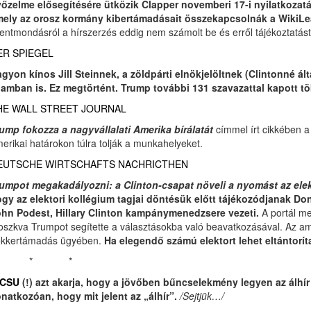
őzelme elősegítésére ütközik Clapper novemberi 17-i nyilatkozatá
ely az orosz kormány kibertámadásait összekapcsolnák a WikiLe
lentmondásról a hírszerzés eddig nem számolt be és erről tájékoztatást 
ER SPIEGEL
gyon kínos Jill Steinnek, a zöldpárti elnökjelöltnek (Clintonné á
lamban is.
Ez megtörtént. Trump további 131 szavazattal kapott tö
HE WALL STREET JOURNAL
ump fokozza a nagyvállalati Amerika bírálatát
címmel írt cikkében a
erikai határokon túlra tolják a munkahelyeket.
EUTSCHE WIRTSCHAFTS NACHRICTHEN
umpot megakadályozni: a Clinton-csapat növeli a nyomást az ele
gy az elektori kollégium tagjai döntésük előtt tájékozódjanak D
hn Podest, Hillary Clinton kampánymenedzsere vezeti.
A portál me
szkva Trumpot segítette a választásokba való beavatkozásával. Az ameri
kkertámadás ügyében.
Ha elegendő számú elektort lehet eltántorít
* * *
 CSU
(!) azt akarja, hogy a jövőben bűncselekmény legyen az álhír 
natkozóan, hogy mit jelent az „álhír”.
/Sejtjük…/