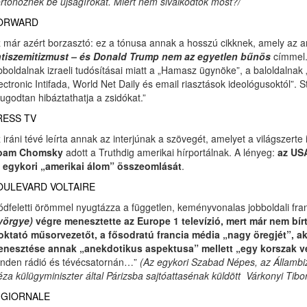
rtönöznek be újságírókat. Miért nem sivalkodtok most?/
ORWARD
 már azért borzasztó: ez a tónusa annak a hosszú cikknek, amely az am
tiszemitizmust – és Donald Trump nem az egyetlen bűnös
címmel.
bboldalnak izraeli tudósításai miatt a „Hamasz ügynöke”, a baloldaln
ectronic Intifada, World Net Daily és email riasztások ideológusoktól”.
ugodtan hibáztathatja a zsidókat.”
RESS TV
 iráni tévé leírta annak az interjúnak a szövegét, amelyet a világszerte i
oam Chomsky
adott a Truthdig amerikai hírportálnak. A lényeg:
az US
 egykori „amerikai álom” összeomlását
.
OULEVARD VOLTAIRE
dfeletti örömmel nyugtázza a független, keményvonalas jobboldali fran
yörgye)
végre menesztette az Europe 1 televízió, mert már nem bí
oktató műsorvezetőt, a fősodratú francia média „nagy öregjét”, 
nesztése annak „anekdotikus aspektusa” mellett „egy korszak vé
nden rádió és tévécsatornán…”
(Az egykori Szabad Népes, az Állambizt
za külügyminiszter által Párizsba sajtóattasénak küldött Várkonyi Tib
L GIORNALE