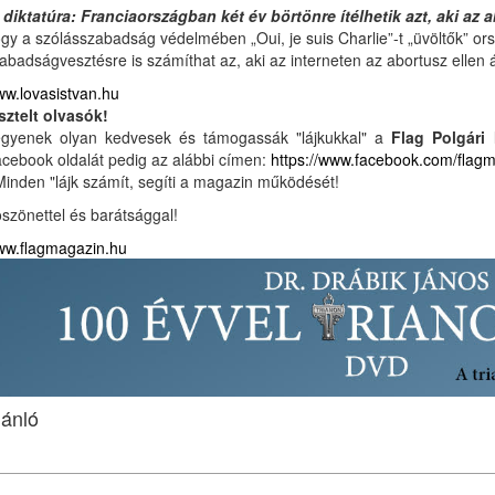
 diktatúra: Franciaországban két év börtönre ítélhetik azt, aki az
gy a szólásszabadság védelmében „Oui, je suis Charlie”-t „üvöltők” or
abadságvesztésre is számíthat az, aki az interneten az abortusz ellen 
w.lovasistvan.hu
sztelt olvasók!
gyenek olyan kedvesek és támogassák "lájkukkal" a
Flag Polgári
cebook oldalát pedig az alábbi címen:
https://www.facebook.com/flag
Minden "lájk számít, segíti a magazin működését!
szönettel és barátsággal!
w.flagmagazin.hu
jánló