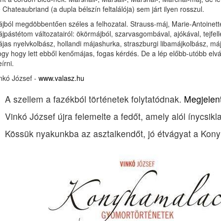
 Chateaubriand (a dupla bélszín feltalálója) sem járt ilyen rosszul.
jból megdöbbentően széles a felhozatal. Strauss-máj, Marie-Antoinette-
jpástétom változatairól: ökörmájból, szarvasgombával, ajókával, tejfellel
jas nyelvkolbász, hollandi májashurka, straszburgi libamájkolbász, máj
gy hogy lett ebből kenőmájas, fogas kérdés. De a lép előbb-utóbb el
eírni.
nkó József -
www.valasz.hu
A szellem a fazékból történetek folytatódnak.
Megjelent
Vinkó József újra felemelte a fedőt, amely alól ínycsikl
Kössük nyakunkba az asztalkendőt, jó étvágyat a Kon