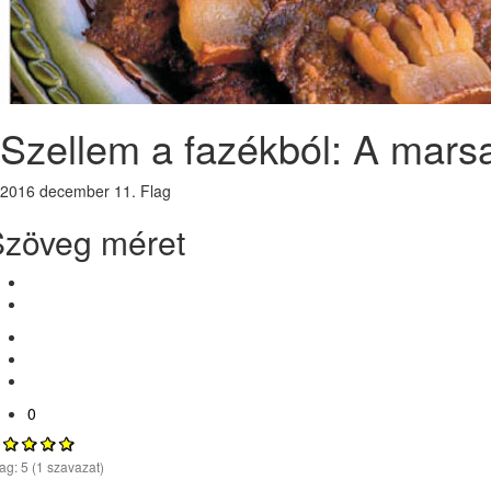
Szellem a fazékból: A mars
2016 december 11.
Flag
Szöveg méret
0
lag:
5
(
1
szavazat)