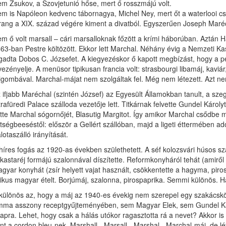
m Zsukov, a Szovjetunió hőse, mert ő rosszmájú volt.
m is Napóleon kedvenc tábornagya, Michel Ney, mert őt a waterlooi csa
rang a XIX. század végére kiment a divatból. Egyszerűen Joseph Maréc
m ő volt marsall – cári marsalloknak főzött a krími háborúban. Aztán 
63-ban Pestre költözött. Ekkor lett Marchal. Néhány évig a Nemzeti Ka
gadta Dobos C. Józsefet. A kiegyezéskor ő kapott megbízást, hogy a 
vezényelje. A menüsor tipikusan francia volt: strasbourgi libamáj, kav
igombával. Marchal-májat nem szolgáltak fel. Még nem létezett. Azt nem
 ifjabb Maréchal (szintén József) az Egyesült Államokban tanult, a sze
trafüredi Palace szálloda vezetője lett. Titkárnak felvette Gundel Káro
tte Marchal sógornőjét, Blasutig Margitot. Így amikor Marchal csődb
tségbeeséstől: először a Gellért szállóban, majd a ligeti éttermében ad
lotaszálló irányítását.
híres fogás az 1920-as években születhetett. A séf kolozsvári húsos sza
kastaréj formájú szalonnával díszítette. Reformkonyháról tehát (amirő
gyar konyhát (zsír helyett vajat használt, csökkentette a hagyma, piro
pikus magyar ételt. Borjúmáj, szalonna, pirospaprika. Semmi különös. 
különös az, hogy a máj az 1940-es évekig nem szerepel egy szakács
ma asszony receptgyűjteményében, sem Magyar Elek, sem Gundel Károly
lapra. Lehet, hogy csak a hálás utókor ragasztotta rá a nevet? Akkor i
nt a cordon bleu-nek. Marshall-, Marsall-, Marshal-, Marchal-máj, de 