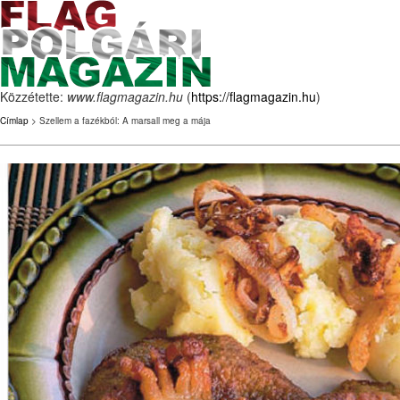
Közzétette:
www.flagmagazin.hu
(
https://flagmagazin.hu
)
Címlap
> Szellem a fazékból: A marsall meg a mája