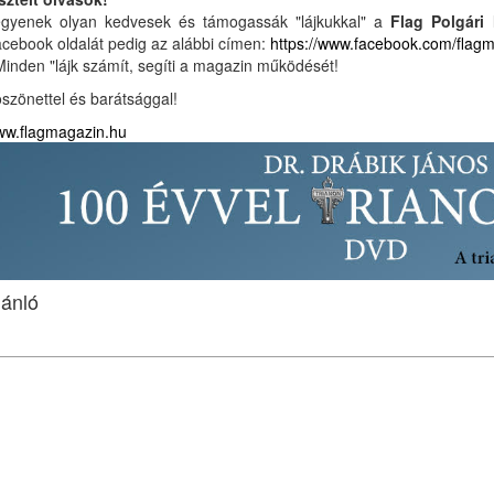
gyenek olyan kedvesek és támogassák "lájkukkal" a
Flag Polgári
cebook oldalát pedig az alábbi címen:
https://www.facebook.com/flag
Minden "lájk számít, segíti a magazin működését!
szönettel és barátsággal!
w.flagmagazin.hu
jánló