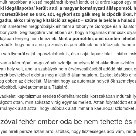
múlt napokban a kissé megfáradt libnyafi lendület új erőre kapott egy 
aki idegállapotba’ került attól a magyar kormányzati állásponttól, 
rosrészükben se urak, sőt, egykori szolgáik meg is cipőzik őket, 
gadta, akkor tényleg kitaláció az egész – szűrte le belőle a halad
hát ismételten megpróbálják elhitetni a többnyire Görögbe és a Balatonr
bonyozik. Segítségükre van ebben az, hogy a fogalmak már csak olyanok,
lójában tényleg nem léteznek.
Mint a pornófilm, amit szintén lehetet
zdődik, hogy nem a no-go zonák és pornófilmek nem léteznek, hanem a
 van ilyenről saját tapasztalatunk is, és a saját tapasztalat – hiába fa
t van a káeurópai no-go zónák sztorija, amelyek létét akkoriban szinté
yan hely volt, ahol a szabályok nem érvényesüléséből adódó hiátusok elf
erek bevitelével oldotta meg a kitűnő államhatalom. Ezeket később eln
g ebben az életcélját. Mármint hogy az automata helyett ők személyese
pőboltból, kávéautomatát a Tátikáról.
vadkeleti kapitalizmus eredeti tőkefelhalmozási korszakában indultak ily
rágzott ottan, mint sokszáz virág egymás mellett. Aztán folytatódott e
rmányok alatt azzal, hogy utóbbiak alatt immár a káeurópai szlömöket a
zóval fehér ember oda be nem tehette és ne
yes hírek persze aztán arról szóltak, hogy tisztességes adó-vám, ren