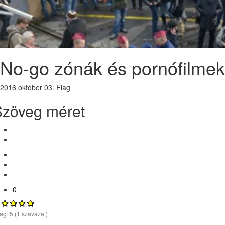
No-go zónák és pornófilmek
2016 október 03.
Flag
Szöveg méret
0
lag:
5
(
1
szavazat)