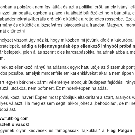
onban a polgárok nem így látták és azt a politikai erőt, amely Iványi lel
nzzel támogatta, egyben a piacon található bűnözőket nem bántotta, e
abaddemokrata-liberális erőnek) elküldték a rettenetes rossebbe. Eze
rmány és elküldték a józsefvárosi piacosokat a francba. Magyarul mondva
nát eltüntetni
helyzet viszont úgy néz ki, hogy miközben mi jövünk kifelé a káeurópa
pratelepek,
addig a fejlettnyugatiak épp ellenkező irányból próbál
r beleptek, jelen állás szerint öles karcsapásokkal haladnak abba a 
em.
nek az ellenkező irányú haladásnak egyik hátulütője az ő szemük pontjáb
dös picsába, amelyik mindenféle etnikai enklávékat akar a nem éppen t
rt legyen bárkinek bármi véleménye mondjuk Budapest fejlődési irányáró
auzál utcákba, nem pofonért. Ez mindenképpen haladás.
óval, kösz, haver! Éppen most próbáljuk eltakarítani a szart, aranyos 
lyes választ. Ha meg ez sem segít, akkor jöhet a „behódolás”, de mi 
dobálást.
w.tutiblog.com
sztelt olvasók!
gyenek olyan kedvesek és támogassák "lájkukkal" a
Flag Polgári