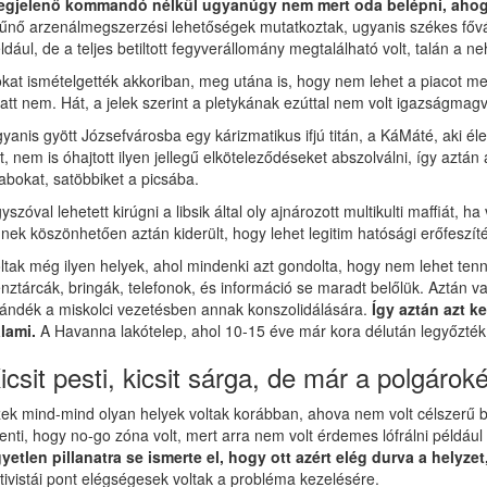
gjelenő kommandó nélkül ugyanúgy nem mert oda belépni, ahogy m
tűnő arzenálmegszerzési lehetőségek mutatkoztak, ugyanis székes fővá
ldául, de a teljes betiltott fegyverállomány megtalálható volt, talán a
kat ismételgették akkoriban, meg utána is, hogy nem lehet a piacot me
att nem. Hát, a jelek szerint a pletykának ezúttal nem volt igazságmag
yanis gyött Józsefvárosba egy kárizmatikus ifjú titán, a KáMáté, aki é
t, nem is óhajtott ilyen jellegű elköteleződéseket abszolválni, így aztán
abokat, satöbbiket a picsába.
yszóval lehetett kirúgni a libsik által oly ajnározott multikulti maffiát, 
nek köszönhetően aztán kiderült, hogy lehet legitim hatósági erőfeszítés
ltak még ilyen helyek, ahol mindenki azt gondolta, hogy nem lehet tenn
nztárcák, bringák, telefonok, és információ se maradt belőlük. Aztán v
ándék a miskolci vezetésben annak konszolidálására.
Így aztán azt ke
lami.
A Havanna lakótelep, ahol 10-15 éve már kora délután legyőzték a
icsit pesti, kicsit sárga, de már a polgároké
ek mind-mind olyan helyek voltak korábban, ahova nem volt célszerű b
lenti, hogy no-go zóna volt, mert arra nem volt érdemes lófrálni péld
yetlen pillanatra se ismerte el, hogy ott azért elég durva a helyzet
tivistái pont elégségesek voltak a probléma kezelésére.