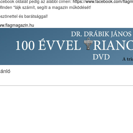
cebook oldalát pedig az alábbi címen:
https://www.facebook.com/flag
Minden "lájk számít, segíti a magazin működését!
szönettel és barátsággal!
w.flagmagazin.hu
jánló