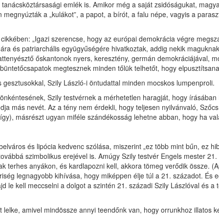
anácsköztársasági emlék is. Amikor még a saját zsidóságukat, magya
n megnyúzták a „kulákot”, a papot, a bírót, a falu népe, vagyis a par
 cikkében: „Igazi szerencse, hogy az európai demokrácia végre megszabad
 és patriarchális együgyűségére hivatkoztak, addig nekik maguknak i
állattenyésztő őskantonok nyers, keresztény, germán demokráciájával, m
 a büntetőcsapatok megtesznek minden tőlük telhetőt, hogy elpusztítsan
es gesztusokkal, Szily László-i öntudattal minden mocskos lumpenproli.
kéntesének, Szily testvérnek a mérhetetlen haragját, hogy írásában h
ondja más nevét. Az a tény nem érdekli, hogy teljesen nyilvánvaló, Sz
 így), másrészt ugyan miféle szándékosság lehetne abban, hogy ha valak
 belváros és lipócia kedvenc szólása, miszerint „ez több mint bűn, ez h
, továbbá szimbolikus erejével is. Amúgy Szily testvér Engels mester 2
ak terhes anyákon, és kardlapozni kell, akkora tömeg verődik össze. (A
ég legnagyobb kihívása, hogy miképpen élje túl a 21. századot. És egyet
jd le kell meccselni a dolgot a szintén 21. századi Szily Lászlóval és
lelke, amivel mindössze annyi teendőnk van, hogy orrunkhoz illatos ke