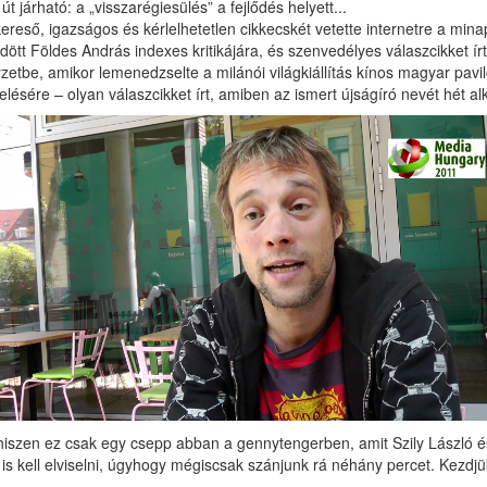
 járható: a „visszarégiesülés” a fejlődés helyett...
reső, igazságos és kérlelhetetlen cikkecskét vetette internetre a min
t Földes András indexes kritikájára, és szenvedélyes válaszcikket írt. 
etbe, amikor lemenedzselte a milánói világkiállítás kínos magyar pavil
selésére – olyan válaszcikket írt, amiben az ismert újságíró nevét hét a
, hiszen ez csak egy csepp abban a gennytengerben, amit Szily László 
 kell elviselni, úgyhogy mégiscsak szánjunk rá néhány percet. Kezdjük