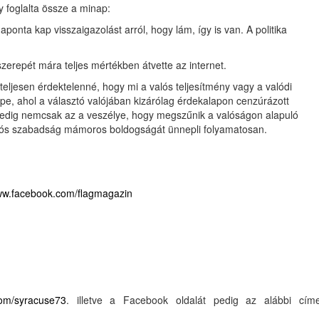
y foglalta össze a minap:
onta kap visszaigazolást arról, hogy lám, így is van. A politika
erepét mára teljes mértékben átvette az internet.
) teljesen érdektelenné, hogy mi a valós teljesítmény vagy a valódi
pe, ahol a választó valójában kizárólag érdekalapon cenzúrázott
 pedig nemcsak az a veszélye, hogy megszűnik a valóságon alapuló
ciós szabadság mámoros boldogságát ünnepli folyamatosan.
www.facebook.com/flagmagazin
.com/syracuse73
. illetve a Facebook oldalát pedig az alábbi cím