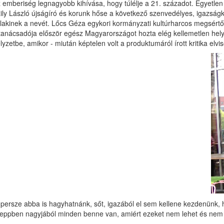
 emberiség legnagyobb kihívása, hogy túlélje a 21. századot. Egyetlen út
ily László újságíró és korunk hőse a következő szenvedélyes, igazságke
lakinek a nevét. Lőcs Géza egykori kormányzati kultúrharcos megsértődöt
tanácsadója először egész Magyarországot hozta elég kellemetlen helyz
lyzetbe, amikor - miután képtelen volt a produktumáról írott kritika elvi
t persze abba is hagyhatnánk, sőt, igazából el sem kellene kezdenünk
eppben nagyjából minden benne van, amiért ezeket nem lehet és nem is