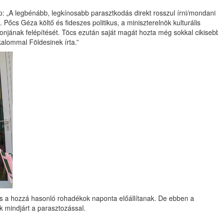
ap: „A legbénább, legkínosabb parasztkodás direkt rosszul írni/mondani
Pőcs Géza költő és fideszes politikus, a miniszterelnök kulturális
onjának felépítését. Töcs ezután saját magát hozta még sokkal cikiseb
lkalommal Földesinek írta.”
és a hozzá hasonló rohadékok naponta előállítanak. De ebben a
 mindjárt a parasztozással.