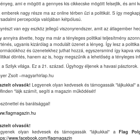
lényeg, ami e mögött a gennyes kis cikkecske mögött felsejlik, és ami 
 emberek nagy része ma az online térben űzi a politikát. S így megkapja
rsadalmi percepciója valójában kétpólusú.
yrészt van egy eszköz jellegű viszonyrendszer, amit az átlagember he
y annyira átvette, hogy ma már a tényleges politikai teljesítmény azonna
rténés, ugyanis kizárólag a modulált üzenet a lényeg. Így lesz a poli
formációkhoz és üzenetekhez juthat hozzá, egyszersmind így kapva vi
litikai döntés, hanem az is, hogy megszűnik a lehetőség a tényleges
 a Szilyk világa. Ez a 21. század. Úgyhogy éljenek a havasi pásztorok.
yer Zsolt –magyarhirlap.hu
sztelt olvasók!
Legyenek olyan kedvesek és támogassák "lájkukkal" 
Minden "lájk számít, segíti a magazin működését!
szönettel és barátsággal!
w.flagmagazin.hu
sztelt olvasók!
egyenek olyan kedvesek és támogassák "lájkukkal" a
Flag Pol
tps://www.facebook.com/flagmagazin