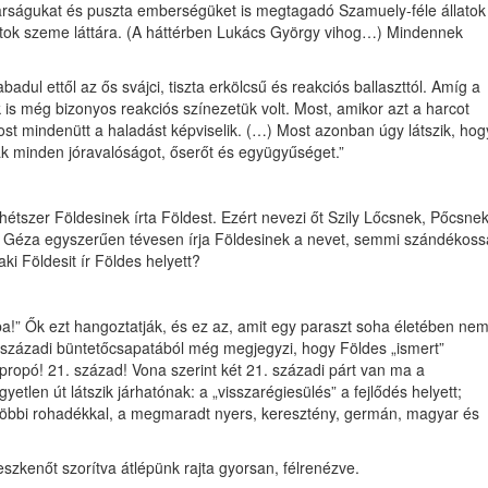
rságukat és puszta emberségüket is megtagadó Szamuely-féle állatok
asztok szeme láttára. (A háttérben Lukács György vihog…) Mindennek
ul ettől az ős svájci, tiszta erkölcsű és reakciós ballaszttól. Amíg a
s még bizonyos reakciós színezetük volt. Most, amikor azt a harcot
ost mindenütt a haladást képviselik. (…) Most azonban úgy látszik, hog
ak minden jóravalóságot, őserőt és együgyűséget.”
étszer Földesinek írta Földest. Ezért nevezi őt Szily Lőcsnek, Pőcsne
őcs Géza egyszerűen tévesen írja Földesinek a nevet, semmi szándékos
i Földesit ír Földes helyett?
iba!” Ők ezt hangoztatják, és ez az, amit egy paraszt soha életében ne
1. századi büntetőcsapatából még megjegyzi, hogy Földes „ismert”
propó! 21. század! Vona szerint két 21. századi párt van ma a
len út látszik járhatónak: a „visszarégiesülés” a fejlődés helyett;
 a többi rohadékkal, a megmaradt nyers, keresztény, germán, magyar és
szkenőt szorítva átlépünk rajta gyorsan, félrenézve.