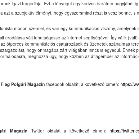
korunk igazi tragédiája. Ezt a lényeget egy kedves barátom nagyjából íg
 azt a szubjektív élményt, hogy egyszersmind részt is vesz benne, s nap
donista módon szemlél, és van egy kommunikációs viszony, amelynek sz
li erodálása vált lehetségessé az internet segítségével. Így válik (vált
tika az ötperces kommunikációs csatározások és üzenetek szánalmas tere
sszaigazolást, hogy önmagába zárt világában nincs is egyedül. Ennek
 informálódásra, méghozzá úgy, hogy közben az átlagember az informá
a
Flag Polgári Magazin
facebook oldalát, a következő címen:
https://
gári Magazin
Twitter oldalát a következő címen:
https://twitter