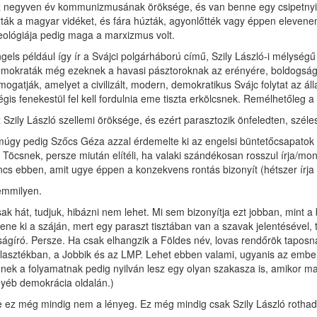
 negyven év kommunizmusának öröksége, és van benne egy csipetnyi t
rták a magyar vidéket, és fára húzták, agyonlőtték vagy éppen elevene
eológiája pedig maga a marxizmus volt.
gels például így ír a Svájci polgárháború című, Szily László-i mélységű
mokraták még ezeknek a havasi pásztoroknak az erényére, boldogságára
mogatják, amelyet a civilizált, modern, demokratikus Svájc folytat az 
gis fenekestül fel kell fordulnia eme tiszta erkölcsnek. Remélhetőleg
 Szily László szellemi öröksége, és ezért parasztozik önfeledten, szél
úgy pedig Szőcs Géza azzal érdemelte ki az engelsi büntetőcsapatok ön
 Töcsnek, persze miután elítéli, ha valaki szándékosan rosszul írja/m
ncs ebben, amit ugye éppen a konzekvens rontás bizonyít (hétszer írja
mmilyen.
ak hát, tudjuk, hibázni nem lehet. Mi sem bizonyítja ezt jobban, mint a
tene ki a száján, mert egy paraszt tisztában van a szavak jelentésével
ságíró. Persze. Ha csak elhangzik a Földes név, lovas rendőrök taposn
lasztékban, a Jobbik és az LMP. Lehet ebben valami, ugyanis az emberis
nek a folyamatnak pedig nyilván lesz egy olyan szakasza is, amikor ma
yéb demokrácia oldalán.)
 ez még mindig nem a lényeg. Ez még mindig csak Szily László rothadt 