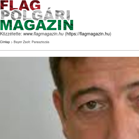
Közzétette:
www.flagmagazin.hu
(
https://flagmagazin.hu
)
Címlap
> Bayer Zsolt: Parasztozás