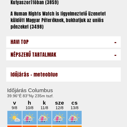
Kutyaszorítóban (3859)
A Human Rights Watch is figyelmeztető üzenetet
küldött Magyar Péteréknek, bukhatjuk az uniós
pénzeket (3498)
-
HAVI TOP
-
NÉPSZERŰ TARTALMAK
Időjárás - meteoblue