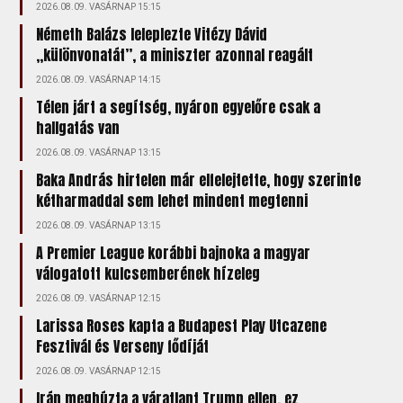
2026.08.09. VASÁRNAP 15:15
Németh Balázs leleplezte Vitézy Dávid
„különvonatát”, a miniszter azonnal reagált
2026.08.09. VASÁRNAP 14:15
Télen járt a segítség, nyáron egyelőre csak a
hallgatás van
2026.08.09. VASÁRNAP 13:15
Baka András hirtelen már elfelejtette, hogy szerinte
kétharmaddal sem lehet mindent megtenni
2026.08.09. VASÁRNAP 13:15
A Premier League korábbi bajnoka a magyar
válogatott kulcsemberének hízeleg
2026.08.09. VASÁRNAP 12:15
Larissa Roses kapta a Budapest Play Utcazene
Fesztivál és Verseny fődíját
2026.08.09. VASÁRNAP 12:15
Irán meghúzta a váratlant Trump ellen, ez