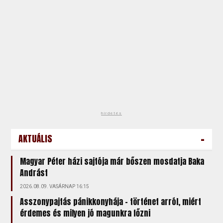
hirdetés
-
AKTUÁLIS
Magyar Péter házi sajtója már bőszen mosdatja Baka
Andrást
2026.08.09. VASÁRNAP 16:15
Asszonypajtás pánikkonyhája – történet arról, miért
érdemes és milyen jó magunkra főzni