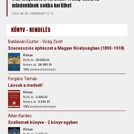
mindenkinek sokba kerülhet
2026.08.09. VASÁRNAP 12:15
KÖNYV - RENDELÉS
Baldavári Eszter - Virág Zsolt
Szecessziós építészet a Magyar Királyságban (1893-1918)
Könyv
Bolti ár:
29 990 Ft
Netes ár:
26 991 Ft
10%
kedvezménnyel
Forgács Tamás
Lássuk a medvét!
Könyv
Bolti ár:
3 990 Ft
Netes ár:
3 591 Ft
10%
kedvezménnyel
Allan Kardec
Szellemek könyve - 2 könyv egyben
Könyv