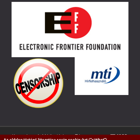
Kapcsolat
Médiaajánlat
Impresszum
GDPR