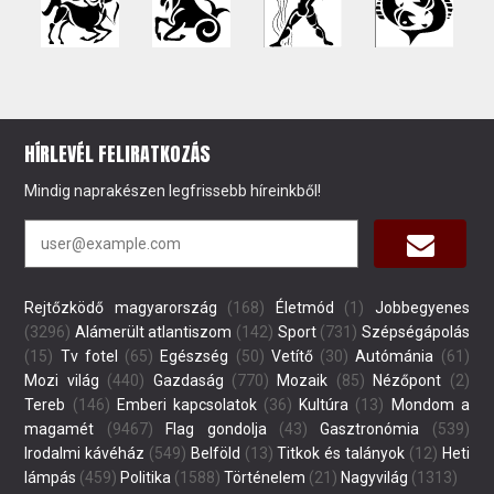
HÍRLEVÉL FELIRATKOZÁS
Mindig naprakészen legfrissebb híreinkből!
Rejtőzködő magyarország
(168)
Életmód
(1)
Jobbegyenes
(3296)
Alámerült atlantiszom
(142)
Sport
(731)
Szépségápolás
(15)
Tv fotel
(65)
Egészség
(50)
Vetítő
(30)
Autómánia
(61)
Mozi világ
(440)
Gazdaság
(770)
Mozaik
(85)
Nézőpont
(2)
Tereb
(146)
Emberi kapcsolatok
(36)
Kultúra
(13)
Mondom a
magamét
(9467)
Flag gondolja
(43)
Gasztronómia
(539)
Irodalmi kávéház
(549)
Belföld
(13)
Titkok és talányok
(12)
Heti
lámpás
(459)
Politika
(1588)
Történelem
(21)
Nagyvilág
(1313)