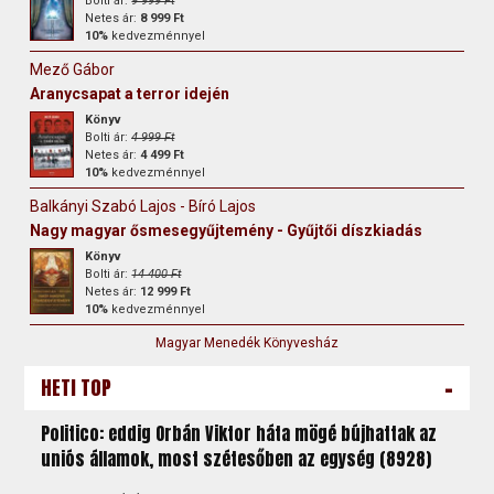
Bolti ár:
9 999 Ft
Netes ár:
8 999 Ft
10%
kedvezménnyel
Mező Gábor
Aranycsapat a terror idején
Könyv
Bolti ár:
4 999 Ft
Netes ár:
4 499 Ft
10%
kedvezménnyel
Balkányi Szabó Lajos - Bíró Lajos
Nagy magyar ősmesegyűjtemény - Gyűjtői díszkiadás
Könyv
Bolti ár:
14 400 Ft
Netes ár:
12 999 Ft
10%
kedvezménnyel
Magyar Menedék Könyvesház
-
HETI TOP
Politico: eddig Orbán Viktor háta mögé bújhattak az
uniós államok, most szétesőben az egység (8928)