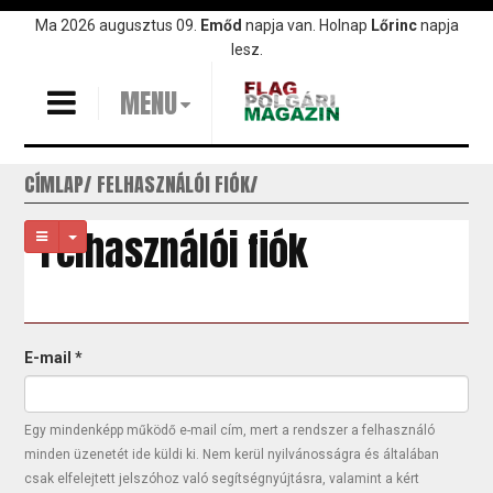
Ugrás
Ma 2026 augusztus 09.
Emőd
napja van. Holnap
Lőrinc
napja
a
lesz.
tartalomra
MENU
CÍMLAP
FELHASZNÁLÓI FIÓK
Felhasználói fiók
Elsődleges
E-mail
*
fülek
Egy mindenképp működő e-mail cím, mert a rendszer a felhasználó
minden üzenetét ide küldi ki. Nem kerül nyilvánosságra és általában
csak elfelejtett jelszóhoz való segítségnyújtásra, valamint a kért