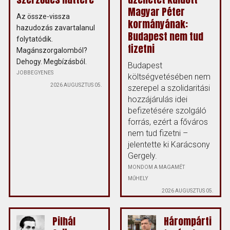
Magyar Péter
Az össze-vissza
kormányának:
hazudozás zavartalanul
Budapest nem tud
folytatódik.
fizetni
Magánszorgalomból?
Dehogy. Megbízásból.
Budapest
JOBBEGYENES
költségvetésében nem
2026 AUGUSZTUS 05.
szerepel a szolidaritási
hozzájárulás idei
befizetésére szolgáló
forrás, ezért a főváros
nem tud fizetni –
jelentette ki Karácsony
Gergely.
MONDOM A MAGAMÉT
MŰHELY
2026 AUGUSZTUS 05.
Pilhál
Hárompárti