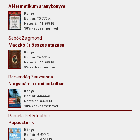
A Hermetikum aranykönyve
Könyv
Bolti ár:
13 330 Ft
Netes ár:
11 999 Ft
10%
kedvezménnyel
Sebők Zsigmond
Maczkó úr összes utazása
Könyv
Bolti ár:
16 500 Ft
Netes ár:
14 999 Ft
9%
kedvezménnyel
Borvendég Zsuzsanna
Nagyapám a doni pokolban
Könyv
Bolti ár:
4 990 Ft
Netes ár:
4 491 Ft
10%
kedvezménnyel
Pamela Pettyfeather
Pápasztorik
Könyv
Bolti ár:
4 490 Ft
Netes ár:
4 041 Ft