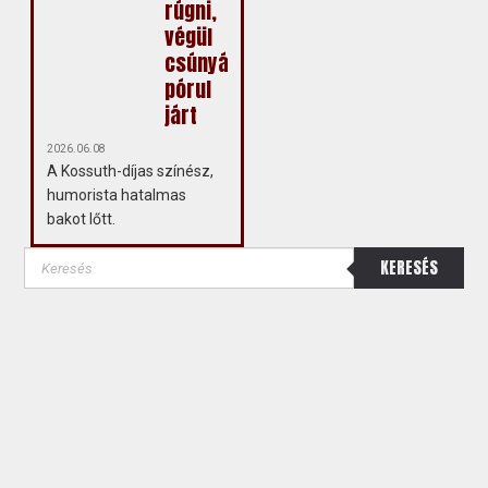
rúgni,
végül
csúnyán
pórul
járt
2026.06.08
A Kossuth-díjas színész,
humorista hatalmas
bakot lőtt.
KERESÉS