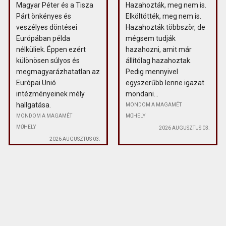
Magyar Péter és a Tisza
Hazahozták, meg nem is.
Párt önkényes és
Elköltötték, meg nem is.
veszélyes döntései
Hazahozták többször, de
Európában példa
mégsem tudják
nélküliek. Éppen ezért
hazahozni, amit már
különösen súlyos és
állítólag hazahoztak.
megmagyarázhatatlan az
Pedig mennyivel
Európai Unió
egyszerűbb lenne igazat
intézményeinek mély
mondani...
hallgatása.
MONDOM A MAGAMÉT
MONDOM A MAGAMÉT
MŰHELY
MŰHELY
2026 AUGUSZTUS 03.
2026 AUGUSZTUS 03.