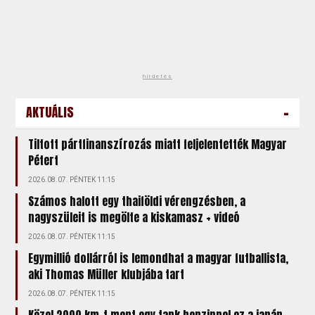
hirdetés
-
AKTUÁLIS
Tiltott pártfinanszírozás miatt feljelentették Magyar
Pétert
2026.08.07. PÉNTEK 11:15
Számos halott egy thaiföldi vérengzésben, a
nagyszüleit is megölte a kiskamasz + videó
2026.08.07. PÉNTEK 11:15
Egymillió dollárról is lemondhat a magyar futballista,
aki Thomas Müller klubjába tart
2026.08.07. PÉNTEK 11:15
Közel 2000 km-t ment egy tank benzinnel ez a japán