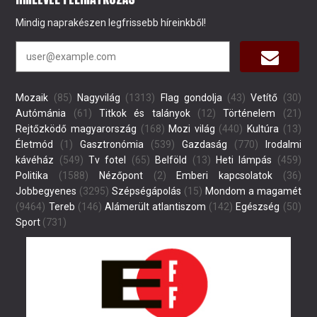
Mindig naprakészen legfrissebb híreinkből!
Mozaik
(85)
Nagyvilág
(1313)
Flag gondolja
(43)
Vetítő
(30)
Autómánia
(61)
Titkok és talányok
(12)
Történelem
(21)
Rejtőzködő magyarország
(168)
Mozi világ
(440)
Kultúra
(13)
Életmód
(1)
Gasztronómia
(539)
Gazdaság
(770)
Irodalmi
kávéház
(549)
Tv fotel
(65)
Belföld
(13)
Heti lámpás
(459)
Politika
(1588)
Nézőpont
(2)
Emberi kapcsolatok
(36)
Jobbegyenes
(3295)
Szépségápolás
(15)
Mondom a magamét
(9464)
Tereb
(146)
Alámerült atlantiszom
(142)
Egészség
(50)
Sport
(731)