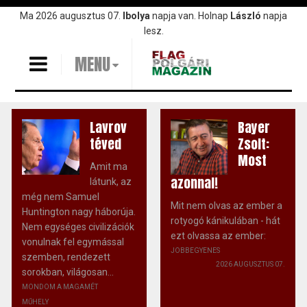
Ugrás
Ma 2026 augusztus 07.
Ibolya
napja van. Holnap
László
napja
a
lesz.
tartalomra
MENU
Lavrov
Bayer
téved
Zsolt:
Most
Amit ma
azonnal!
látunk, az
még nem Samuel
Mit nem olvas az ember a
Huntington nagy háborúja.
rotyogó kánikulában - hát
Nem egységes civilizációk
ezt olvassa az ember:
vonulnak fel egymással
JOBBEGYENES
szemben, rendezett
2026 AUGUSZTUS 07.
sorokban, világosan...
MONDOM A MAGAMÉT
MŰHELY