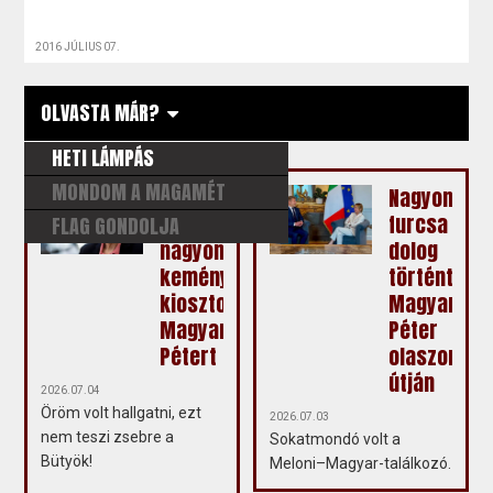
2016 JÚLIUS 07.
OLVASTA MÁR?
HETI LÁMPÁS
MONDOM A MAGAMÉT
Fodor
Nagyon
Gábor
furcsa
FLAG GONDOLJA
nagyon
dolog
keményen
történt
kiosztotta
Magyar
Magyar
Péter
Pétert
olaszorszá
útján
2026.07.04
Öröm volt hallgatni, ezt
2026.07.03
nem teszi zsebre a
Sokatmondó volt a
Bütyök!
Meloni–Magyar-találkozó.