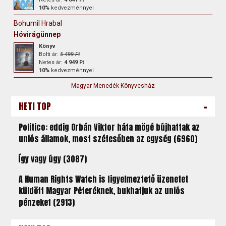
10%
kedvezménnyel
Bohumil Hrabal
Hóvirágünnep
Könyv
Bolti ár:
5 499 Ft
Netes ár:
4 949 Ft
10%
kedvezménnyel
Magyar Menedék Könyvesház
-
HETI TOP
Politico: eddig Orbán Viktor háta mögé bújhattak az
uniós államok, most szétesőben az egység (6960)
Így vagy úgy (3087)
A Human Rights Watch is figyelmeztető üzenetet
küldött Magyar Péteréknek, bukhatjuk az uniós
pénzeket (2913)