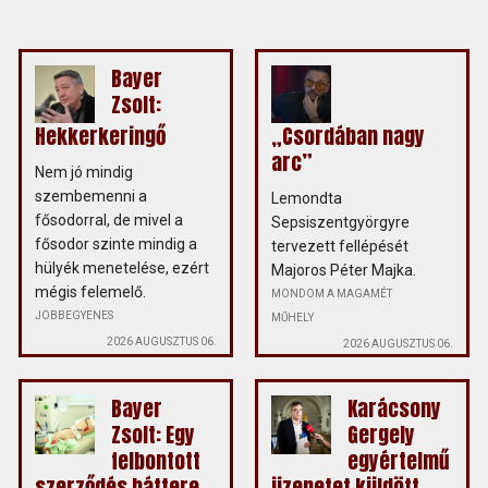
Bayer
Zsolt:
Hekkerkeringő
„Csordában nagy
arc”
Nem jó mindig
szembemenni a
Lemondta
fősodorral, de mivel a
Sepsiszentgyörgyre
fősodor szinte mindig a
tervezett fellépését
hülyék menetelése, ezért
Majoros Péter Majka.
mégis felemelő.
MONDOM A MAGAMÉT
JOBBEGYENES
MŰHELY
2026 AUGUSZTUS 06.
2026 AUGUSZTUS 06.
Bayer
Karácsony
Zsolt: Egy
Gergely
felbontott
egyértelmű
szerződés háttere
üzenetet küldött