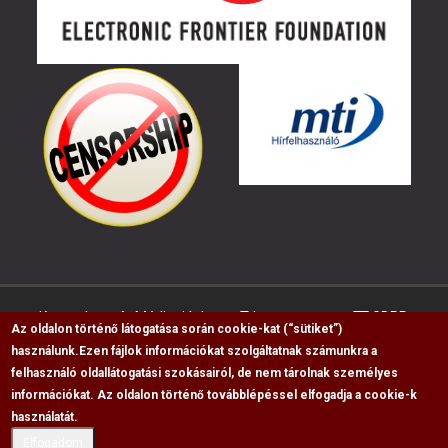
Kapcsolat
Médiaajánlat
Impresszum
GDPR
Az oldalon történő látogatása során cookie-kat (“sütiket”)
használunk.
Ezen fájlok információkat szolgáltatnak számunkra a
felhasználó oldallátogatási szokásairól, de nem tárolnak személyes
RSS
információkat. Az oldalon történő továbblépéssel elfogadja a cookie-k
Copyright © 2009-2026, Flag Polgári Magazin saját
használatát.
cikkeinek átvétele, másolása csak a forrás
Elfogadom