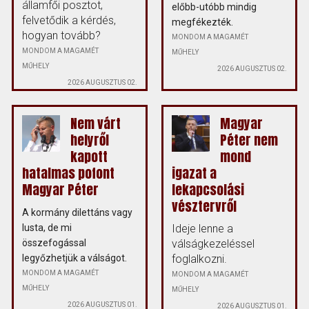
államfői posztot,
előbb-utóbb mindig
felvetődik a kérdés,
megfékezték.
hogyan tovább?
MONDOM A MAGAMÉT
MONDOM A MAGAMÉT
MŰHELY
MŰHELY
2026 AUGUSZTUS 02.
2026 AUGUSZTUS 02.
Nem várt
Magyar
helyről
Péter nem
kapott
mond
hatalmas pofont
igazat a
Magyar Péter
lekapcsolási
vésztervről
A kormány dilettáns vagy
lusta, de mi
Ideje lenne a
összefogással
válságkezeléssel
legyőzhetjük a válságot.
foglalkozni.
MONDOM A MAGAMÉT
MONDOM A MAGAMÉT
MŰHELY
MŰHELY
2026 AUGUSZTUS 01.
2026 AUGUSZTUS 01.