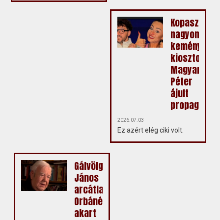
Kopasz
nagyon
keményen
kiosztotta
Magyar
Péter
ájult
propagandis
2026.07.03
Ez azért elég ciki volt.
Gálvölgyi
János
arcátlanul
Orbánékba
akart