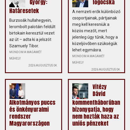
György:
fogócska
Határesetek
A nemzeti erők különböző
csoportjainak, pártjainak
Burzsoák hullahegyein,
meg kell keresniük a
lerombolt palotáin feldúlt
közös mezőt, mert
birtokain keresztül vezet
jelenleg úgy tűnik, hogy a
az út – adta ki a jelszót
közeljövőben szükségük
Szamuely Tibor.
lehet egymásra.
MONDOM A MAGAMÉT
MONDOM A MAGAMÉT
MŰHELY
MŰHELY
2026 AUGUSZTUS 04.
2026 AUGUSZTUS 04.
Vitézy
Dávid
Alkotmányos puccs
kommentháborúban
és önkényuralmi
bizonygatja, hogy
rendszer
nem hozták haza az
Magyarországon
uniós pénzeket